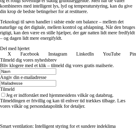
og et roligt sovemiljø er stadig grundlæggende. Men når de vaner
kombineres med intelligent lys, lyd og temperaturstyring, kan du give
din krop de bedste betingelser for at restituere.
Teknologi til søvn handler i sidste ende om balance – mellem det
naturlige og det digitale, mellem kontrol og afslapning. Når den bruges
rigtigt, kan den være en stille hjælper, der gør natten lidt mere fredfyldt
– og dagen lidt mere energifyldt.
Del med hjertet
X
Facebook
Instagram
LinkedIn
YouTube
Pin
Tilmeld dig vores nyhedsbrev
Bliv klogere med et klik – tilmeld dig vores gratis mailserie.
Angiv din e-mailadresse
Tilmeld
Jeg er indforstået med hjemmesidens vilkår og databrug.
Tilmeldingen er frivillig og kan til enhver tid trækkes tilbage. Læs
vores vilkår og persondatapolitik for detaljer.
Smart ventilation: Intelligent styring for et sundere indeklima