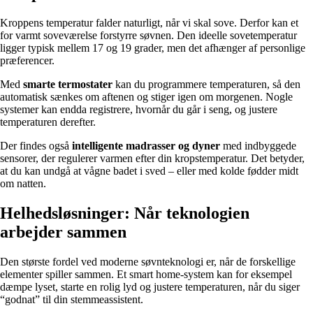
Kroppens temperatur falder naturligt, når vi skal sove. Derfor kan et
for varmt soveværelse forstyrre søvnen. Den ideelle sovetemperatur
ligger typisk mellem 17 og 19 grader, men det afhænger af personlige
præferencer.
Med
smarte termostater
kan du programmere temperaturen, så den
automatisk sænkes om aftenen og stiger igen om morgenen. Nogle
systemer kan endda registrere, hvornår du går i seng, og justere
temperaturen derefter.
Der findes også
intelligente madrasser og dyner
med indbyggede
sensorer, der regulerer varmen efter din kropstemperatur. Det betyder,
at du kan undgå at vågne badet i sved – eller med kolde fødder midt
om natten.
Helhedsløsninger: Når teknologien
arbejder sammen
Den største fordel ved moderne søvnteknologi er, når de forskellige
elementer spiller sammen. Et smart home-system kan for eksempel
dæmpe lyset, starte en rolig lyd og justere temperaturen, når du siger
“godnat” til din stemmeassistent.