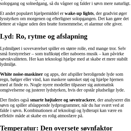
solopgang og solnedgang, så du vågner og falder i søvn mere naturligt.
Et andet populært hjælpemiddel er
wake-up lights
, der gradvist øger
lysstyrken om morgenen og efterligner solopgangen. Det kan gøre det
lettere at vågne uden den bratte fornemmelse, et alarmur ofte giver.
Lyd: Ro, rytme og afslapning
Lydmiljøet i soveværelset spiller en større rolle, end mange tror. Selv
små forstyrrelser – som trafikstøj eller naboens musik – kan påvirke
søvnkvaliteten. Her kan teknologi hjælpe med at skabe et mere stabilt
lydmiljø.
White noise-maskiner
og apps, der afspiller beroligende lyde som
regn, bølger eller vind, kan maskere uønsket støj og hjælpe hjernen
med at finde ro. Nogle nyere modeller tilpasser sig automatisk
omgivelserne og justerer lydstyrken, hvis der opstår pludselige lyde.
Der findes også
smarte højtalere og søvntrackere
, der analyserer din
søvn og spiller afslappende lydprogrammer, når du har svært ved at
falde i søvn. Kombinationen af teknologi og lydterapi kan være en
effektiv måde at skabe en rolig atmosfære på.
Temperatur: Den oversete søvnfaktor