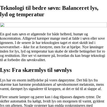
Teknologi til bedre søvn: Balanceret lys,
lyd og temperatur
En god nats søvn er afgørende for både helbred, humør og
koncentration. Alligevel kæmper mange med at falde i søvn eller sove
igennem. I de senere år har teknologien taget et stort skridt ind i
soveværelset – ikke for at forstyrre, men for at hjælpe. Nye løsninger
inden for lys, lyd og temperatur kan skabe de ideelle betingelser for ro
og restitution. Her ser vi nærmere på, hvordan du kan bruge teknologi
til at forbedre din søvnkvalitet.
Lys: Fra skærmlys til søvnlys
Lys har en enorm indflydelse på vores døgnrytme. Det blå lys fra
skærme kan hæmme produktionen af søvnhormonet melatonin, mens
varmt, dæmpet lys signalerer til kroppen, at det er tid til at slappe af.
Flere smarte lamper og pærer kan i dag tilpasses døgnets rytme. De
skifter automatisk fra køligt, hvidt lys om morgenen til varmt, gyldent
lys om aftenen. Nogle systemer kan endda synkroniseres med